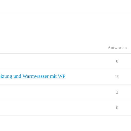
Antworten
0
 Heizung und Warmwasser mit WP
19
2
0